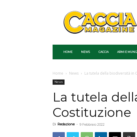
Caccia
Magazine
HOME
NEWS
CACCIA
ARMI E MUNI
Home
News
La tutela della biodiversità in
News
La tutela dell
Costituzione
Di
Redazione
-
9 Febbraio 2022