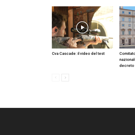
Cva Cascade: il video del test
Comitato
nazionale
decreto