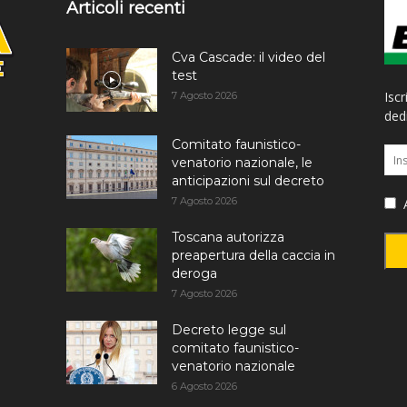
Articoli recenti
Cva Cascade: il video del
test
Iscr
7 Agosto 2026
dedi
Comitato faunistico-
venatorio nazionale, le
anticipazioni sul decreto
7 Agosto 2026
A
Toscana autorizza
preapertura della caccia in
deroga
7 Agosto 2026
Decreto legge sul
comitato faunistico-
venatorio nazionale
6 Agosto 2026