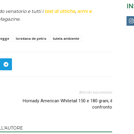
I
 venatorio e tutti i
test di ottiche
,
armi e
Magazine.
legge
loredana de petris
tutela ambiente
Articolo successivo
Hornady American Whitetail 150 e 180 grani, il
confronto
LL'AUTORE