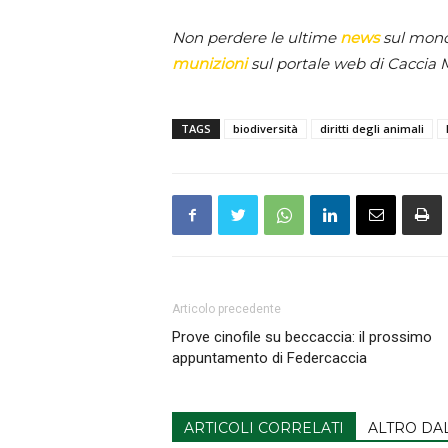
Non perdere le ultime
news
sul mondo
munizioni
sul portale web di Caccia 
TAGS
biodiversità
diritti degli animali
Articolo precedente
Prove cinofile su beccaccia: il prossimo
appuntamento di Federcaccia
ARTICOLI CORRELATI
ALTRO DA