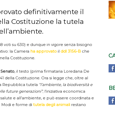
rovato definitivamente il
la Costituzione la tutela
dell’ambiente.
8 voti su 630) e dunque in vigore senza bisogno
tivo: la Camera
ha approvato
il
ddl 3156-B
che
C
 nella Costituzione.
l Senato
, il testo (prima firmataria Loredana De
 41 della Costituzione. Ora si legge che, oltre al
 la Repubblica tutela
“l’ambiente, la biodiversità e
B
elle future generazioni”
; l’iniziativa economica
salute e all’ambiente, e può essere coordinata e
. Modi e forme di
tutela degli animali
restano