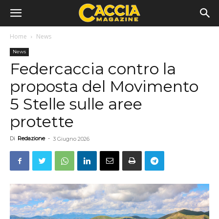
Home
News
News
Federcaccia contro la
proposta del Movimento
5 Stelle sulle aree
protette
Di
Redazione
-
3 Giugno 2026