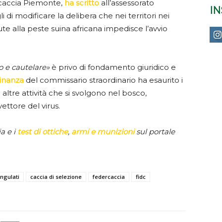
rcaccia Piemonte,
ha scritto
all’assessorato
I
i di modificare la delibera che nei territori nei
vute alla peste suina africana impedisce l’avvio
o e cautelare»
è privo di fondamento giuridico e
dinanza
del commissario straordinario ha esaurito i
e altre attività che si svolgono nel bosco,
ettore del virus.
ia e i
test di ottiche
,
armi e munizioni
sul portale
ungulati
caccia di selezione
federcaccia
fidc