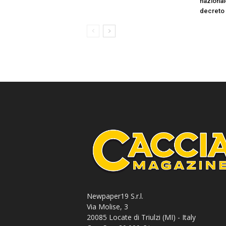
nazionale
decreto
Newpaper19 S.r.l.
Via Molise, 3
20085 Locate di Triulzi (MI) - Italy