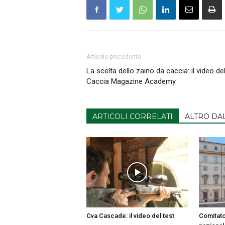
Articolo precedente
La scelta dello zaino da caccia: il video del
Caccia Magazine Academy
ARTICOLI CORRELATI
ALTRO DA
Cva Cascade: il video del test
Comitato