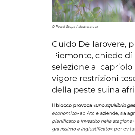
© Pawel Stopa / shutterstock
Guido Dellarovere, p
Piemonte, chiede di a
selezione al capriolo 
vigore restrizioni te
della peste suina afr
Il blocco provoca
«uno squilibrio ges
economico»
ad Atc e aziende, sia agri
pianificato e investito nella stagione»
gravissimo e ingiustificato»
: per evit