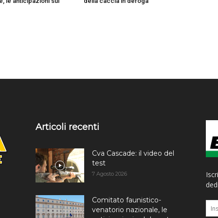
, le anticipazioni sul
della caccia in deroga
Articoli recenti
Cva Cascade: il video del
test
Iscr
7 Agosto 2026
dedi
Comitato faunistico-
venatorio nazionale, le