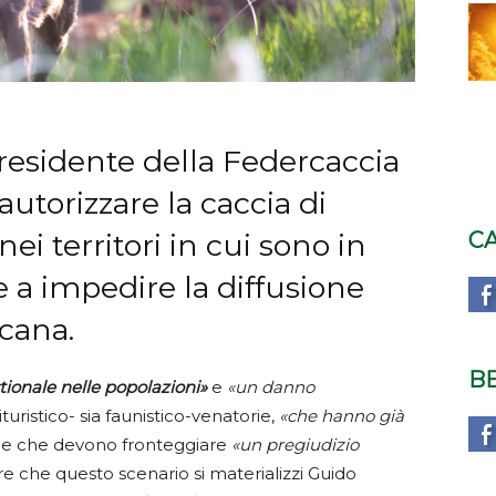
residente della Federcaccia
utorizzare la caccia di
C
nei territori in cui sono in
se a impedire la diffusione
icana.
B
tionale nelle popolazioni»
e
«un danno
turistico- sia faunistico-venatorie,
«che hanno già
e che devono fronteggiare
«un pregiudizio
are che questo scenario si materializzi Guido