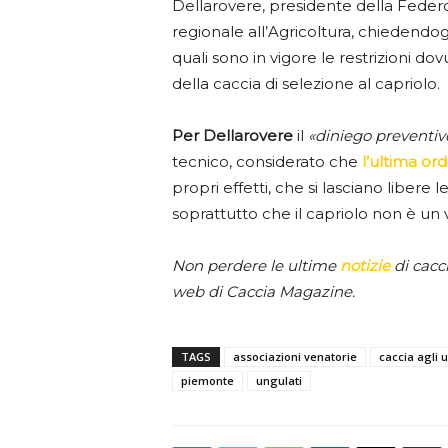
Dellarovere, presidente della Fede
regionale all’Agricoltura, chiedendogl
quali sono in vigore le restrizioni do
della caccia di selezione al capriolo.
Per Dellarovere
il
«diniego preventiv
tecnico, considerato che
l’ultima or
propri effetti, che si lasciano libere l
soprattutto che il capriolo non è un v
Non perdere le ultime
notizie
di cacc
web di Caccia Magazine.
TAGS
associazioni venatorie
caccia agli 
piemonte
ungulati