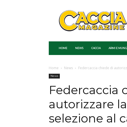
Caccia
Magazine
HOME
NEWS
CACCIA
ARMI E MUNI
Home
News
Federcaccia chiede di autorizza
News
Federcaccia c
autorizzare la
selezione al 