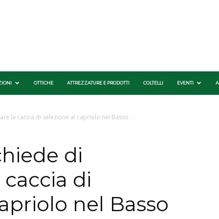
ZIONI
OTTICHE
ATTREZZATURE E PRODOTTI
COLTELLI
EVENTI
A
re la caccia di selezione al capriolo nel Basso...
hiede di
 caccia di
capriolo nel Basso