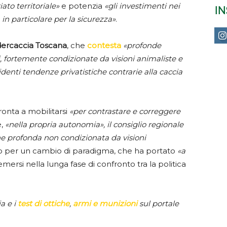
iato territoriale»
e potenzia
«gli investimenti nei
I
 in particolare per la sicurezza»
.
edercaccia Toscana
, che
contesta
«profonde
i, fortemente condizionate da visioni animaliste e
identi tendenze privatistiche contrarie alla caccia
ronta a mobilitarsi
«per contrastare e correggere
e,
«nella propria autonomia», il consiglio regionale
ne profonda non condizionata da visioni
ato per un cambio di paradigma, che ha portato
«a
mersi nella lunga fase di confronto tra la politica
ia e i
test di ottiche
,
armi e munizioni
sul portale