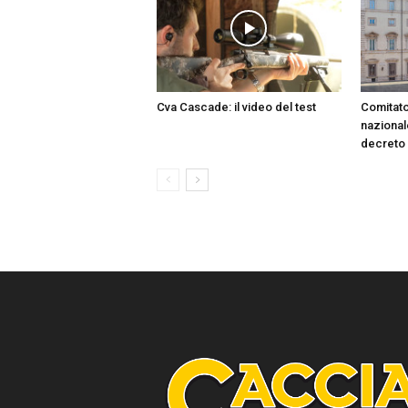
Cva Cascade: il video del test
Comitato
nazionale
decreto