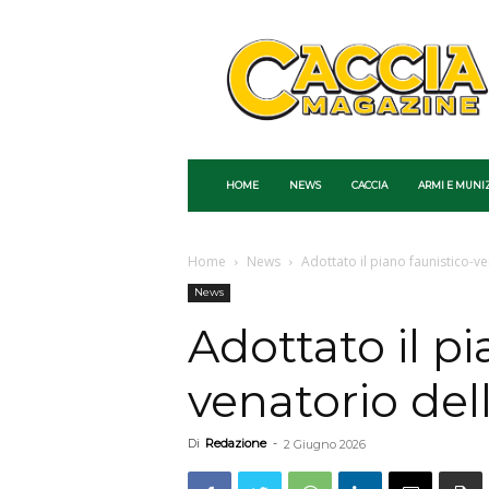
Caccia
Magazine
HOME
NEWS
CACCIA
ARMI E MUNI
Home
News
Adottato il piano faunistico-v
News
Adottato il pi
venatorio del
Di
Redazione
-
2 Giugno 2026