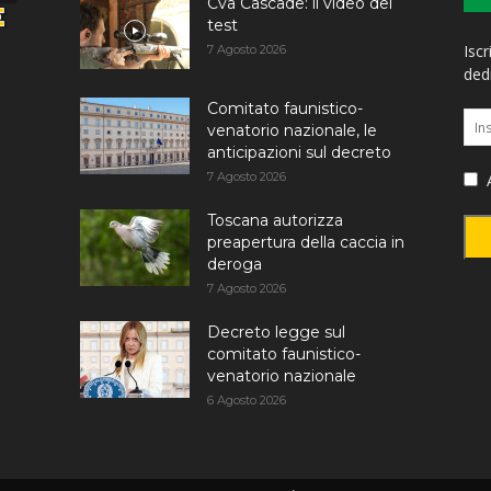
Cva Cascade: il video del
test
Iscr
7 Agosto 2026
dedi
Comitato faunistico-
venatorio nazionale, le
anticipazioni sul decreto
7 Agosto 2026
A
Toscana autorizza
preapertura della caccia in
deroga
7 Agosto 2026
Decreto legge sul
comitato faunistico-
venatorio nazionale
6 Agosto 2026