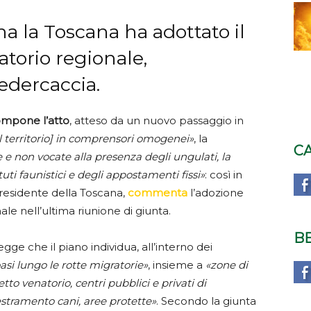
a la Toscana ha adottato il
atorio regionale,
Federcaccia.
compone l’atto
, atteso da un nuovo passaggio in
el territorio] in comprensori omogenei»
, la
C
 e non vocate alla presenza degli ungulati, la
tuti faunistici e degli appostamenti fissi»
: così in
residente della Toscana,
commenta
l’adozione
le nell’ultima riunione di giunta.
B
legge che il piano individua, all’interno dei
asi lungo le rotte migratorie»
, insieme a
«zone di
to venatorio, centri pubblici e privati di
estramento cani, aree protette»
. Secondo la giunta