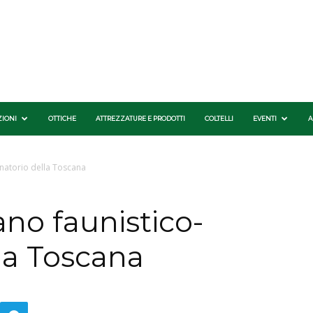
ZIONI
OTTICHE
ATTREZZATURE E PRODOTTI
COLTELLI
EVENTI
A
enatorio della Toscana
ano faunistico-
la Toscana