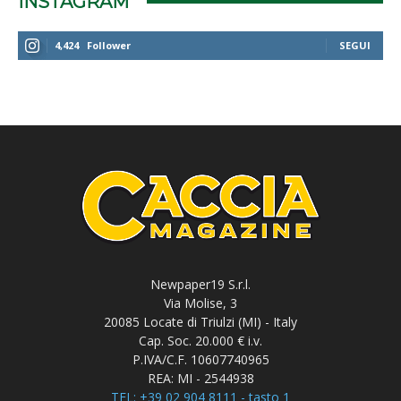
INSTAGRAM
4,424
Follower
SEGUI
Newpaper19 S.r.l.
Via Molise, 3
20085 Locate di Triulzi (MI) - Italy
Cap. Soc. 20.000 € i.v.
P.IVA/C.F. 10607740965
REA: MI - 2544938
TEL: +39 02 904 8111 - tasto 1