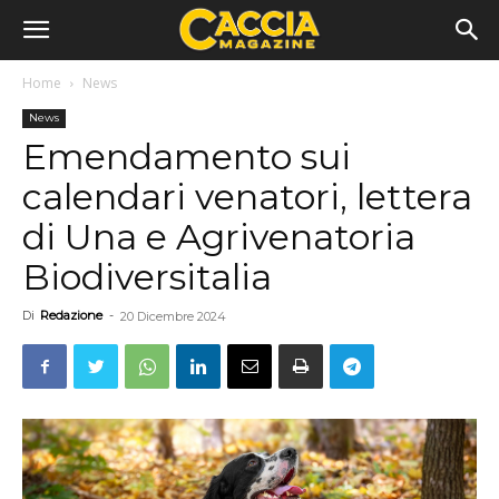
Home
News
News
Emendamento sui
calendari venatori, lettera
di Una e Agrivenatoria
Biodiversitalia
Di
Redazione
-
20 Dicembre 2024