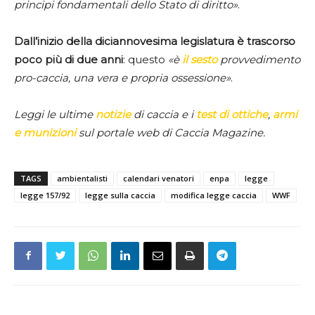
principi fondamentali dello Stato di diritto»
.
Dall’inizio della diciannovesima legislatura è trascorso
poco più di due anni
: questo
«è
il sesto
provvedimento
pro-caccia, una vera e propria ossessione»
.
Leggi le ultime
notizie
di caccia e i
test di ottiche
,
armi
e munizioni
sul portale web di Caccia Magazine.
TAGS
ambientalisti
calendari venatori
enpa
legge
legge 157/92
legge sulla caccia
modifica legge caccia
WWF