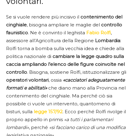
volontari.
Se si vuole rendere più incisivo il
contenimento del
cinghiale
, bisogna ampliare le maglie del
controllo
faunistico
. Ne è convinto il leghista
Fabio Rolfi
,
assessore all’Agricoltura della Regione
Lombardia
:
Rolfi torna a bomba sulla vecchia idea e chiede alla
politica nazionale di
cambiare la legge quadro sulla
caccia ampliando l’elenco delle figure coinvolte nel
controllo
. Bisogna, sostiene Rolfi, istituzionalizzare gli
operatori volontari
, ossia
«cacciatori adeguatamente
formati e abilitati»
che diano mano alla Provincia nel
contenimento del cinghiale. Ma perché ciò sia
possibile ci vuole un intervento, quantomeno di
bisturi, sulla
legge 157/92
. Ecco perché Rolfi rivolge il
proprio appello in primis
«a tutti i parlamentari
lombardi»
, perché
«si facciano carico di una modifica
legislativa nazionale»
.