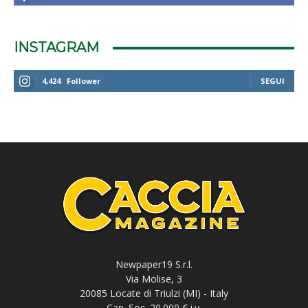
INSTAGRAM
4,424
Follower
SEGUI
Newpaper19 S.r.l.
Via Molise, 3
20085 Locate di Triulzi (MI) - Italy
Cap. Soc. 20.000 € i.v.