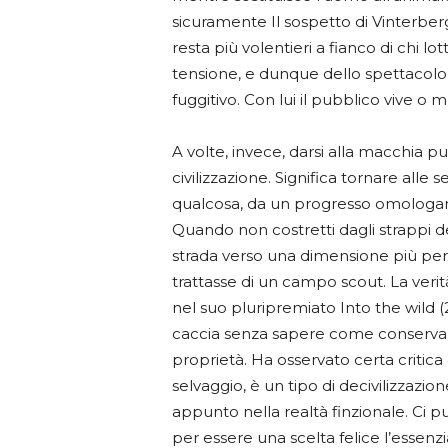
sicuramente Il sospetto di Vinterber
resta più volentieri a fianco di chi l
tensione, e dunque dello spettacolo, s
fuggitivo. Con lui il pubblico vive o m
A volte, invece, darsi alla macchia 
civilizzazione. Significa tornare all
qualcosa, da un progresso omologant
Quando non costretti dagli strappi d
strada verso una dimensione più pers
trattasse di un campo scout. La verit
nel suo pluripremiato Into the wild 
caccia senza sapere come conservare
proprietà. Ha osservato certa criti
selvaggio, è un tipo di decivilizzazi
appunto nella realtà finzionale. Ci 
per essere una scelta felice l’essenzi