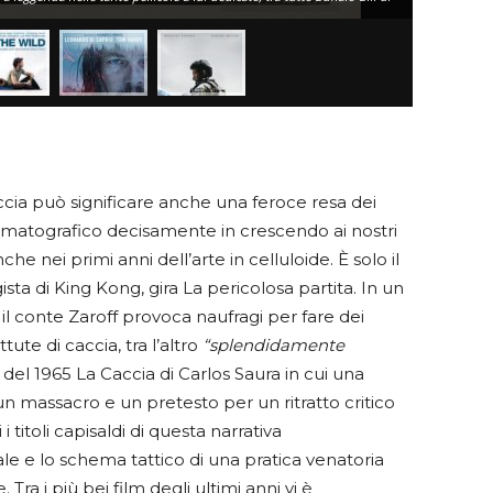
accia può significare anche una feroce resa dei
nematografico decisamente in crescendo ai nostri
e nei primi anni dell’arte in celluloide. È solo il
ta di King Kong, gira La pericolosa partita. In un
 il conte Zaroff provoca naufragi per fare dei
ute di caccia, tra l’altro
“splendidamente
 del 1965 La Caccia di Carlos Saura in cui una
 un massacro e un pretesto per un ritratto critico
i titoli capisaldi di questa narrativa
e e lo schema tattico di una pratica venatoria
Tra i più bei film degli ultimi anni vi è