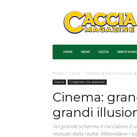
Caccia
Magazine
HOME
NEWS
CACCIA
ARMI E MUNI
Home
Caccia
Cinema: grande caccia per gra
Caccia
Cinghiale che passione
Cinema: gran
grandi illusio
Sul grande schermo il cacciatore è un
mutuati dalla realtà. Abbondano i lu