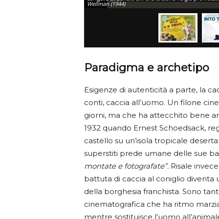
Wellman (1944)
Paradigma e archetipo
Esigenze di autenticità a parte, la c
conti, caccia all’uomo. Un filone ci
giorni, ma che ha attecchito bene anch
1932 quando Ernest Schoedsack, regis
castello su un’isola tropicale deserta
superstiti prede umane delle sue batt
montate e fotografate”.
Risale invece
battuta di caccia al coniglio diventa
della borghesia franchista. Sono tanti 
cinematografica che ha ritmo marzial
mentre sostituisce l’uomo all’animale. 