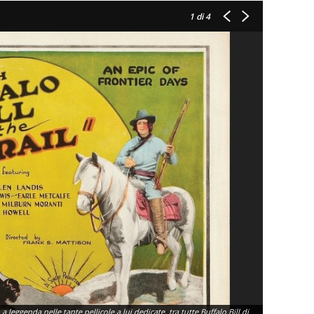
1
di 4
a leggenda nelle tante pellicole a lui dedicate, tra tutte Buffalo Bill di