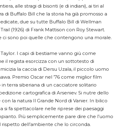
ra, alle stragi di bisonti (e di indiani), ai tiri al
ura di Buffalo Bill che la storia ha già promosso a
dedicate, due su tutte Buffalo Bill di Wellman
 Trail (1926) di Frank Mattison con Roy Stewart.
he ci sono poi quelle che contengono una morale.
t Taylor. I capi di bestiame vanno giù come
 il regista esorcizza con un sottotesto di
amicizia la caccia di Dersu Uzala, il piccolo uomo
sawa. Premio Oscar nel ’76 come miglior film
ro in terra siberiana di un cacciatore solitario
dizione cartografica di Arseniev. Si nutre dello
on la natura Il Grande Nord di Vanier. In bilico
la si fa spettacolare nelle riprese dei paesaggi
’impianto. Più semplicemente pare dire che l’uomo
l rispetto dell’ambiente che lo circonda.