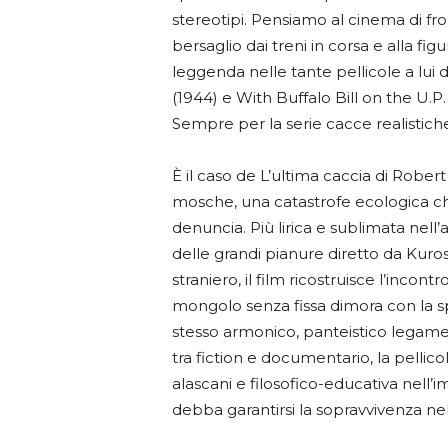
stereotipi. Pensiamo al cinema di frontie
bersaglio dai treni in corsa e alla fig
leggenda nelle tante pellicole a lui 
(1944) e With Buffalo Bill on the U.P.
Sempre per la serie cacce realistic
È il caso de L’ultima caccia di Rober
mosche, una catastrofe ecologica che
denuncia. Più lirica e sublimata nell’
delle grandi pianure diretto da Kuro
straniero, il film ricostruisce l’incont
mongolo senza fissa dimora con la spe
stesso armonico, panteistico legame c
tra fiction e documentario, la pellico
alascani e filosofico-educativa nell
debba garantirsi la sopravvivenza ne