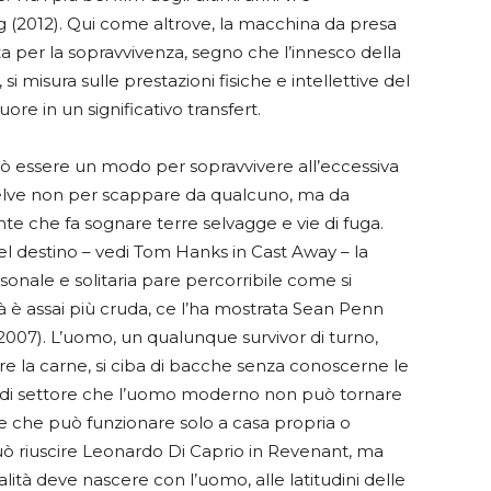
g (2012). Qui come altrove, la macchina da presa
otta per la sopravvivenza, segno che l’innesco della
i misura sulle prestazioni fisiche e intellettive del
uore in un significativo transfert.
può essere un modo per sopravvivere all’eccessiva
e selve non per scappare da qualcuno, ma da
e che fa sognare terre selvagge e vie di fuga.
el destino – vedi Tom Hanks in Cast Away – la
onale e solitaria pare percorribile come si
à è assai più cruda, ce l’ha mostrata Sean Penn
(2007). L’uomo, un qualunque survivor di turno,
 la carne, si ciba di bacche senza conoscerne le
ca di settore che l’uomo moderno non può tornare
one che può funzionare solo a casa propria o
può riuscire Leonardo Di Caprio in Revenant, ma
alità deve nascere con l’uomo, alle latitudini delle