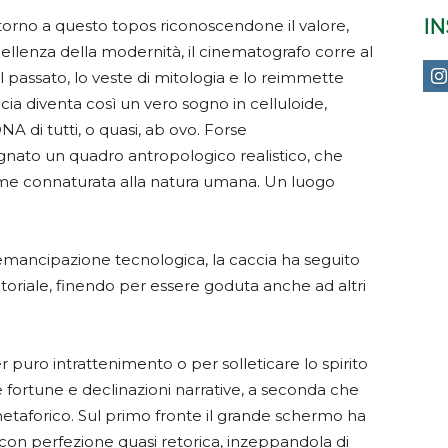
I
torno a questo topos riconoscendone il valore,
llenza della modernità, il cinematografo corre al
l passato, lo veste di mitologia e lo reimmette
a diventa così un vero sogno in celluloide,
 di tutti, o quasi, ab ovo. Forse
gnato un quadro antropologico realistico, che
come connaturata alla natura umana. Un luogo
emancipazione tecnologica, la caccia ha seguito
tatoriale, finendo per essere goduta anche ad altri
 puro intrattenimento o per solleticare lo spirito
ie fortune e declinazioni narrative, a seconda che
o metaforico. Sul primo fronte il grande schermo ha
 con perfezione quasi retorica, inzeppandola di