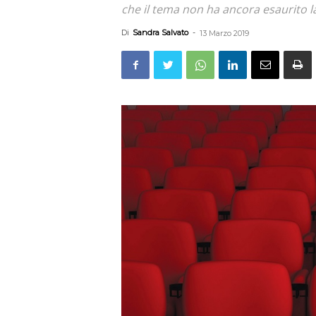
che il tema non ha ancora esaurito la
Di
Sandra Salvato
-
13 Marzo 2019