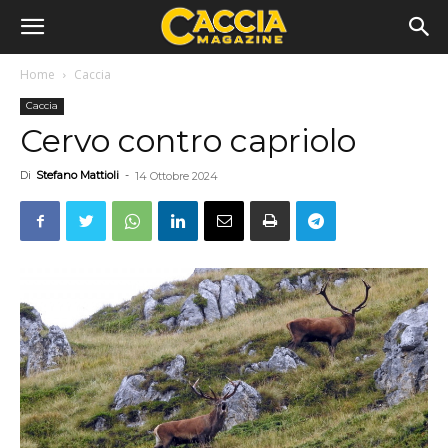
Home
Caccia
Caccia
Cervo contro capriolo
Di
Stefano Mattioli
-
14 Ottobre 2024