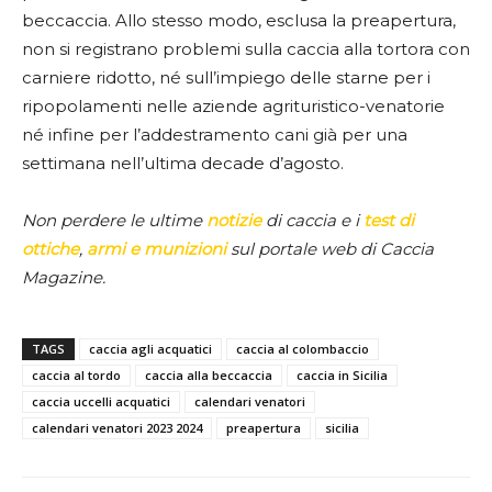
beccaccia. Allo stesso modo, esclusa la preapertura,
non si registrano problemi sulla caccia alla tortora con
carniere ridotto, né sull’impiego delle starne per i
ripopolamenti nelle aziende agrituristico-venatorie
né infine per l’addestramento cani già per una
settimana nell’ultima decade d’agosto.
Non perdere le ultime
notizie
di caccia e i
test di
ottiche
,
armi e munizioni
sul portale web di Caccia
Magazine.
TAGS
caccia agli acquatici
caccia al colombaccio
caccia al tordo
caccia alla beccaccia
caccia in Sicilia
caccia uccelli acquatici
calendari venatori
calendari venatori 2023 2024
preapertura
sicilia