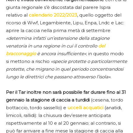
giunta regionale s’è discostata dal parere Ispra
relativo al
calendario 2022/2023
, quello oggetto del
ricorso di Wwf, Legambiente, Lipu, Enpa, Lndc e Lac:
aprire la caccia nella prima metà di settembre
«determina infatti un’estensione della stagione
venatoria in una regione in cui il controllo
del
bracconaggio
è ancora insufficiente»
; in questo modo
si mettono a rischio
«specie protette o particolarmente
protette, che migrano in quel periodo concentrandosi
lungo le direttrici che passano attraverso l’isola»
.
Per il Tar inoltre non sarà possibile far durare fino al 31
gennaio la stagione di caccia a turdidi
(cesena, tordo
bottaccio, tordo sassello) e
uccelli acquatici
(anatidi,
limicoli, rallidi): la chiusura dev’essere anticipata
rispettivamente al 10 e al 20 gennaio; al contrario, si
può far arrivare a fine mese la stagione di caccia alla