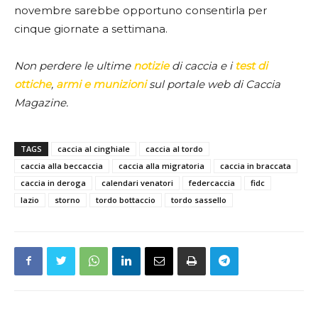
novembre sarebbe opportuno consentirla per
cinque giornate a settimana.
Non perdere le ultime
notizie
di caccia e i
test di
ottiche
,
armi e munizioni
sul portale web di Caccia
Magazine.
TAGS
caccia al cinghiale
caccia al tordo
caccia alla beccaccia
caccia alla migratoria
caccia in braccata
caccia in deroga
calendari venatori
federcaccia
fidc
lazio
storno
tordo bottaccio
tordo sassello