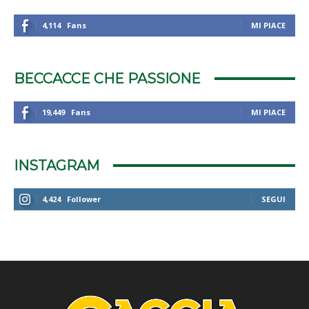
4,114
Fans
MI PIACE
BECCACCE CHE PASSIONE
19,449
Fans
MI PIACE
INSTAGRAM
4,424
Follower
SEGUI