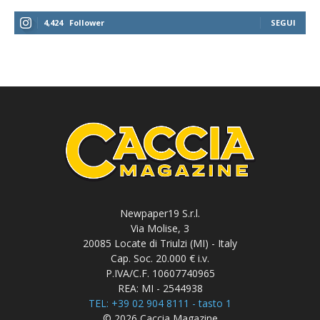
4,424
Follower
SEGUI
Newpaper19 S.r.l.
Via Molise, 3
20085 Locate di Triulzi (MI) - Italy
Cap. Soc. 20.000 € i.v.
P.IVA/C.F. 10607740965
REA: MI - 2544938
TEL: +39 02 904 8111 - tasto 1
© 2026 Caccia Magazine