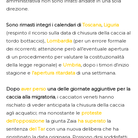
amministrativa non sono infatti andate in una sola
direzione.
Sono rimasti integri i calendari di
Toscana
,
Liguria
(respinto il ricorso sulla data di chiusura della caccia al
tordo bottaccio),
Lombardia
(per un errore formale
dei ricorrenti; attenzione però all’eventuale apertura
di un procedimento per valutare la costituzionalità
della legge regionale) e
Umbria
, dopo i timori d’inizio
stagione e
l’apertura ritardata
di una settimana.
Dopo
aver perso
una delle giornate aggiuntive per la
caccia alla migratoria
, i cacciatori veneti hanno
rischiato di veder anticipata la chiusura della caccia
agli acquatici; ma nonostante le
proteste
dell’opposizione
la giunta Zaia
ha superato
la
sentenza
del Tar
con una nuova delibera che ha
ripristinato la data originaria. Possono dirsi soddisfatti