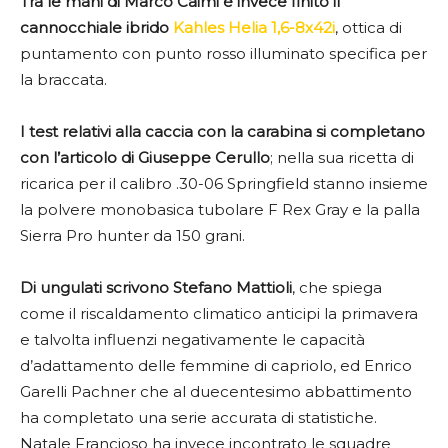
Tra le mani di Marco Caimi è invece finito il
cannocchiale ibrido
Kahles Helia 1,6-8x42i
, ottica di
puntamento con punto rosso illuminato specifica per
la braccata.
I test relativi alla caccia con la carabina si completano
con l’articolo di Giuseppe Cerullo
; nella sua ricetta di
ricarica per il calibro .30-06 Springfield stanno insieme
la polvere monobasica tubolare F Rex Gray e la palla
Sierra Pro hunter da 150 grani.
Di ungulati scrivono Stefano Mattioli
, che spiega
come il riscaldamento climatico anticipi la primavera
e talvolta influenzi negativamente le capacità
d’adattamento delle femmine di capriolo, ed Enrico
Garelli Pachner che al duecentesimo abbattimento
ha completato una serie accurata di statistiche.
Natale Francioso ha invece incontrato le squadre