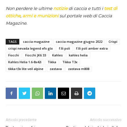
Non perdere le ultime
notizie
di caccia e tutti i
test di
ottiche
,
armi e munizioni
sul portale web di Caccia
Magazine.
TAGS
caccia magazine
caccia magazine giugno 2022
Crispi
crispi nevada legend efx gtx
f.lli poli
f.lli poli amber extra
Fiocchi
Fiocchi JK6 33
Kahles
kahles helia
Kahles Helia 1.6-8x42i
Tikka
Tikka T3x
tikka t3x lite veil alpine
zastava
zastava m808
Articolo precedente
Articolo successivo