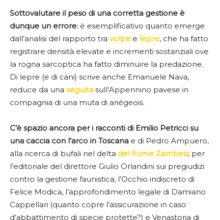
Sottovalutare il peso di una corretta gestione è
dunque un errore
: è esemplificativo quanto emerge
dall’analisi del rapporto tra
volpe
e
lepre
, che ha fatto
registrare densità elevate e incrementi sostanziali ove
la rogna sarcoptica ha fatto diminuire la predazione.
Di lepre (e di cani) scrive anche Emanuele Nava,
reduce da una
seguita
sull’Appennino pavese in
compagnia di una muta di ariégeois.
C’è spazio ancora per i racconti di Emilio Petricci su
una caccia con l’arco in Toscana
e di Pedro Ampuero,
alla ricerca di bufali nel delta
del fiume Zambesi
; per
l’editoriale del direttore Giulio Orlandini sui pregiudizi
contro la gestione faunistica, l’Occhio indiscreto di
Felice Modica, l’approfondimento legale di Damiano
Cappellari (quanto copre l’assicurazione in caso
d’abbattimento di specie protette?) e Venastoria di