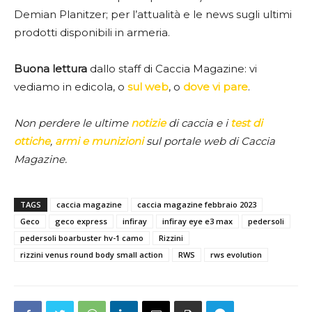
Demian Planitzer; per l’attualità e le news sugli ultimi
prodotti disponibili in armeria.
Buona lettura
dallo staff di Caccia Magazine: vi
vediamo in edicola, o
sul web
, o
dove vi pare
.
Non perdere le ultime
notizie
di caccia e i
test di
ottiche
,
armi e munizioni
sul portale web di Caccia
Magazine.
TAGS
caccia magazine
caccia magazine febbraio 2023
Geco
geco express
infiray
infiray eye e3 max
pedersoli
pedersoli boarbuster hv-1 camo
Rizzini
rizzini venus round body small action
RWS
rws evolution