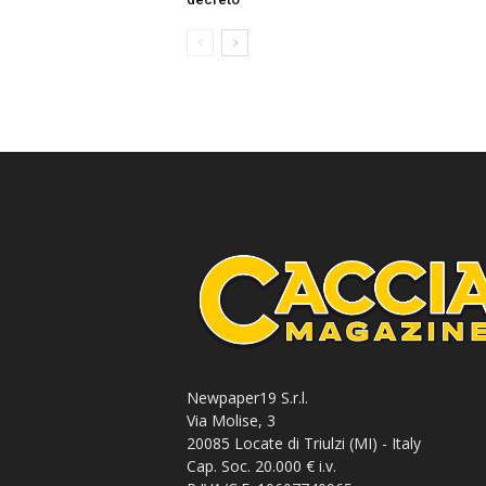
Newpaper19 S.r.l.
Via Molise, 3
20085 Locate di Triulzi (MI) - Italy
Cap. Soc. 20.000 € i.v.