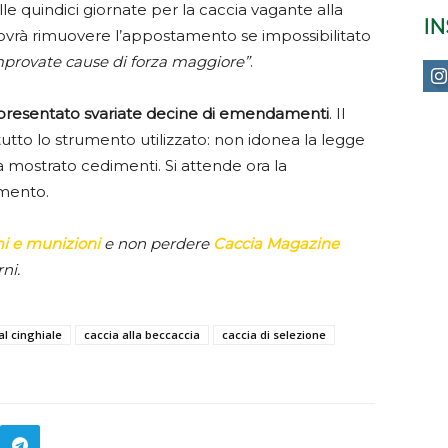
lle quindici giornate per la caccia vagante alla
I
dovrà rimuovere l’appostamento se impossibilitato
provate cause di forza maggiore”
.
 presentato svariate decine di emendamenti
. Il
tto lo strumento utilizzato: non idonea la legge
 mostrato cedimenti. Si attende ora la
imento.
mi e munizioni
e non perdere
Caccia Magazine
ni.
al cinghiale
caccia alla beccaccia
caccia di selezione