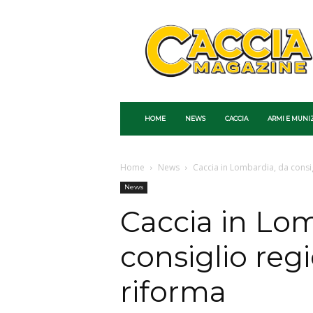
Caccia
Magazine
HOME
NEWS
CACCIA
ARMI E MUNI
Home
News
Caccia in Lombardia, da consig
News
Caccia in Lom
consiglio regi
riforma