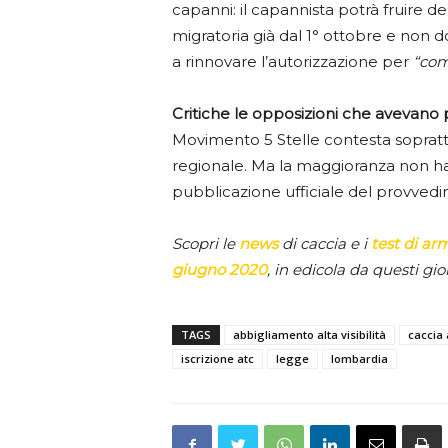
capanni: il capannista potrà fruire de
migratoria già dal 1° ottobre e non 
a rinnovare l’autorizzazione per
“com
Critiche le opposizioni che avevano
Movimento 5 Stelle contesta soprattu
regionale. Ma la maggioranza non ha
pubblicazione ufficiale del provved
Scopri le
news
di caccia e i
test di ar
giugno 2020
, in edicola da questi gior
TAGS
abbigliamento alta visibilità
caccia 
iscrizione atc
legge
lombardia