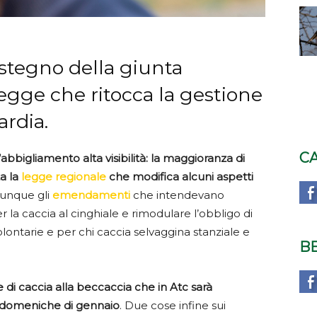
stegno della giunta
egge che ritocca la gestione
ardia.
C
’abbigliamento alta visibilità: la maggioranza di
a la
legge regionale
che modifica alcuni aspetti
dunque gli
emendamenti
che intendevano
r la caccia al cinghiale e rimodulare l’obbligo di
volontarie e per chi caccia selvaggina stanziale e
B
e di caccia alla beccaccia che in Atc sarà
e domeniche di gennaio
. Due cose infine sui