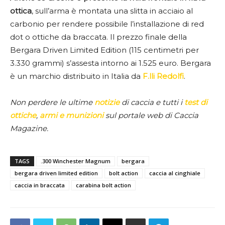
ottica
, sull’arma è montata una slitta in acciaio al
carbonio per rendere possibile l’installazione di red
dot o ottiche da braccata. Il prezzo finale della
Bergara Driven Limited Edition (115 centimetri per
3.330 grammi) s’assesta intorno ai 1.525 euro. Bergara
è un marchio distribuito in Italia da
F.lli Redolfi
.
Non perdere le ultime
notizie
di caccia e tutti i
test di
ottiche
,
armi e munizioni
sul portale web di Caccia
Magazine.
TAGS
.300 Winchester Magnum
bergara
bergara driven limited edition
bolt action
caccia al cinghiale
caccia in braccata
carabina bolt action