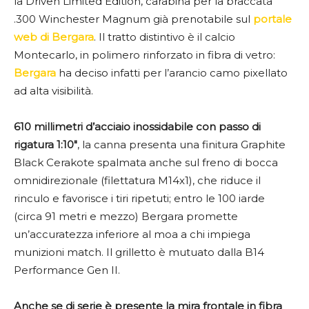
la Driven Limited Edition, carabina per la braccata
.300 Winchester Magnum già prenotabile sul
portale
web di Bergara
. Il tratto distintivo è il calcio
Montecarlo, in polimero rinforzato in fibra di vetro:
Bergara
ha deciso infatti per l’arancio camo pixellato
ad alta visibilità.
610 millimetri d’acciaio inossidabile con passo di
rigatura 1:10″
, la canna presenta una finitura Graphite
Black Cerakote spalmata anche sul freno di bocca
omnidirezionale (filettatura M14x1), che riduce il
rinculo e favorisce i tiri ripetuti; entro le 100 iarde
(circa 91 metri e mezzo) Bergara promette
un’accuratezza inferiore al moa a chi impiega
munizioni match. Il grilletto è mutuato dalla B14
Performance Gen II.
Anche se di serie è presente la mira frontale in fibra