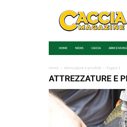
Caccia
Magazine
HOME
NEWS
CACCIA
ARMI E MUNI
Home
Attrezzature e prodotti
Pagina 3
ATTREZZATURE E P