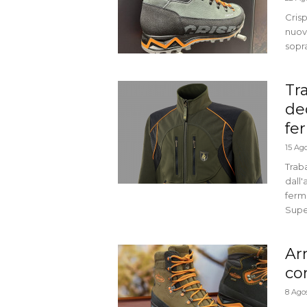
Crisp
nuov
sopra
Tr
de
fe
15 Ag
Trab
dall'
ferm
Supe
Ar
co
8 Ago