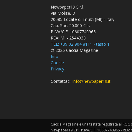
Newpaper19 S.r.l.
Via Molise, 3
20085 Locate di Triulzi (MI) - Italy
Cap. Soc. 20.000 € i.v.
P.IVA/C.F. 10607740965
REA: MI - 2544938
TEL: +39 02 904 8111 - tasto 1
© 2026 Caccia Magazine
Info
Cookie
Privacy
Contattaci:
info@newpaper19.it
Caccia Magazine è una testata registrata al ROC c
Newpaper19 S.r.l. P.IVA/C.F. 10607740965 - REA: 