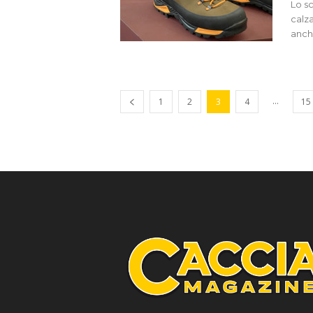
Lo s
calza
anche
...
1
2
3
4
15