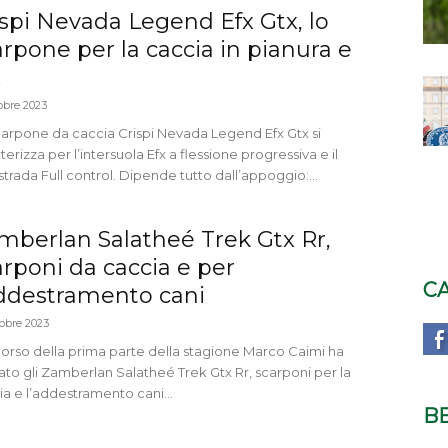
ispi Nevada Legend Efx Gtx, lo
arpone per la caccia in pianura e
.
obre 2023
carpone da caccia Crispi Nevada Legend Efx Gtx si
terizza per l’intersuola Efx a flessione progressiva e il
strada Full control. Dipende tutto dall’appoggio:...
mberlan Salatheé Trek Gtx Rr,
arponi da caccia e per
C
addestramento cani
tobre 2023
corso della prima parte della stagione Marco Caimi ha
ato gli Zamberlan Salatheé Trek Gtx Rr, scarponi per la
ia e l’addestramento cani...
B