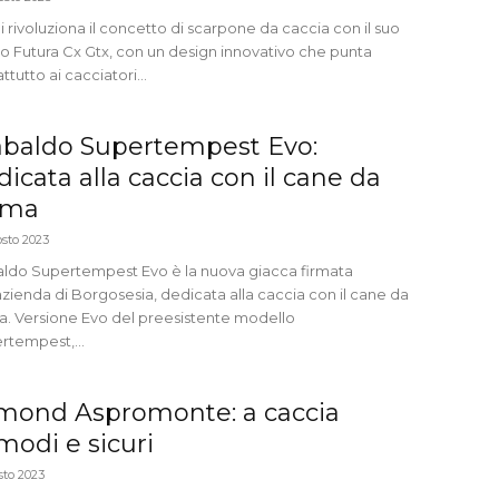
i rivoluziona il concetto di scarpone da caccia con il suo
o Futura Cx Gtx, con un design innovativo che punta
ttutto ai cacciatori...
abaldo Supertempest Evo:
dicata alla caccia con il cane da
rma
osto 2023
aldo Supertempest Evo è la nuova giacca firmata
azienda di Borgosesia, dedicata alla caccia con il cane da
a. Versione Evo del preesistente modello
rtempest,...
mond Aspromonte: a caccia
modi e sicuri
sto 2023