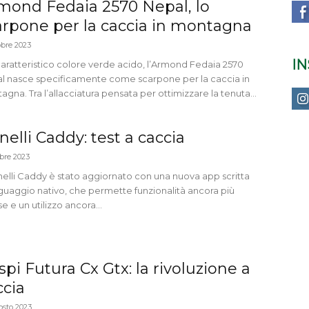
mond Fedaia 2570 Nepal, lo
arpone per la caccia in montagna
obre 2023
I
caratteristico colore verde acido, l’Armond Fedaia 2570
l nasce specificamente come scarpone per la caccia in
gna. Tra l’allacciatura pensata per ottimizzare la tenuta...
nelli Caddy: test a caccia
obre 2023
enelli Caddy è stato aggiornato con una nuova app scritta
inguaggio nativo, che permette funzionalità ancora più
e e un utilizzo ancora...
spi Futura Cx Gtx: la rivoluzione a
ccia
osto 2023