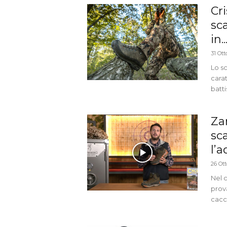
Cr
sc
in..
31 Ott
Lo s
carat
batti
Za
sc
l’
26 Ot
Nel 
prov
cacc