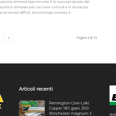
carpone Armond Aspromonte è la nuova proposta del
turificio di Maser per cacciare comodi e in sicurezza
 su terreni difficili. Armond Aspromonte è...
Pagina 3 di 15
Articoli recenti
Remington Core-Lokt
Copper 180 grani .300
Winchester magnum: il
Iscr