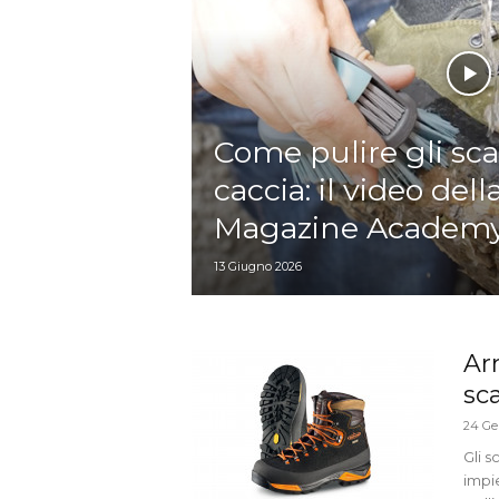
Come pulire gli sc
caccia: il video dell
Magazine Academ
13 Giugno 2026
Ar
sca
24 Ge
Gli 
impi