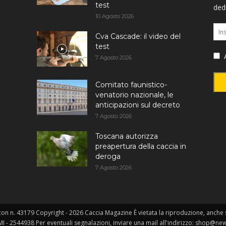
test
dedi
10 Agosto 2026
Cva Cascade: il video del
test
A
7 Agosto 2026
Comitato faunistico-
venatorio nazionale, le
anticipazioni sul decreto
7 Agosto 2026
Toscana autorizza
preapertura della caccia in
deroga
7 Agosto 2026
on n. 43179 Copyright - 2026 Caccia Magazine È vietata la riproduzione, anche so
MI - 2544938 Per eventuali segnalazioni, inviare una mail all'indirizzo: shop@ne