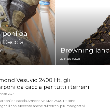
arponi da
a Caccia
y
Browning lanci
27 Maggio 2026
mond Vesuvio 2400 Ht, gli
rponi da caccia per tutti i terreni
nnaio 2024
scarponi da caccia Armond Vesuvio 2400 Ht sono
egabili con successo anche sui terreni più impegnativi.