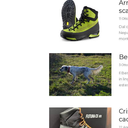
Ar
sc
11 Ott
Dal 
Nepa
monta
Be
3 Ott
Il B
in l
estes
Cri
ca
22 Ag