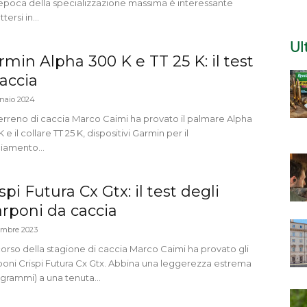
’epoca della specializzazione massima è interessante
tersi in...
Ul
rmin Alpha 300 K e TT 25 K: il test
caccia
naio 2024
terreno di caccia Marco Caimi ha provato il palmare Alpha
 e il collare TT 25 K, dispositivi Garmin per il
ciamento...
spi Futura Cx Gtx: il test degli
arponi da caccia
embre 2023
corso della stagione di caccia Marco Caimi ha provato gli
poni Crispi Futura Cx Gtx. Abbina una leggerezza estrema
grammi) a una tenuta...