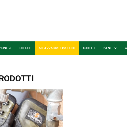
ZIONI
OTTICHE
ATTREZZATURE E PRODOTTI
COLTELLI
EVENTI
A
RODOTTI