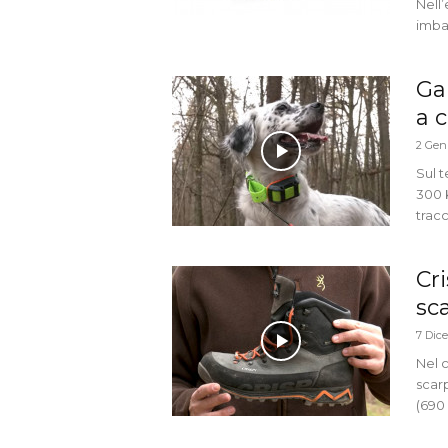
Nell
imbat
Ga
a 
2 Gen
Sul 
300 K
trac
Cri
sc
7 Dic
Nel 
scar
(690 