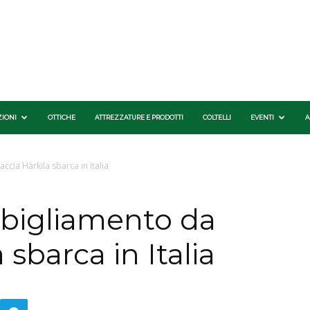
ZIONI
OTTICHE
ATTREZZATURE E PRODOTTI
COLTELLI
EVENTI
A
ccia Härkila sbarca in Italia
bbigliamento da
 sbarca in Italia