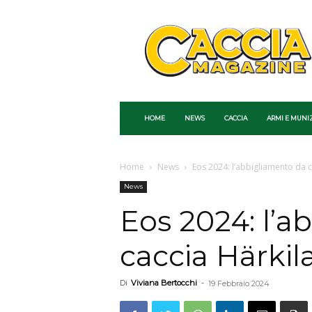
Caccia
Magazine
HOME
NEWS
CACCIA
ARMI E MUNI
Home
News
Eos 2024: l’abbigliamento da ca
News
Eos 2024: l’a
caccia Härkila
Di
Viviana Bertocchi
-
19 Febbraio 2024