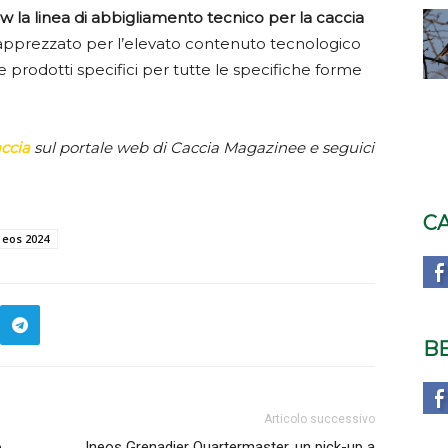
 la linea di abbigliamento tecnico per la caccia
 apprezzato per l’elevato contenuto tecnologico
prodotti specifici per tutte le specifiche forme
accia
sul portale web di Caccia Magazinee e seguici
C
 eos 2024
B
Articolo successivo
o
Ineos Grenadier Quartermaster, un pick-up a