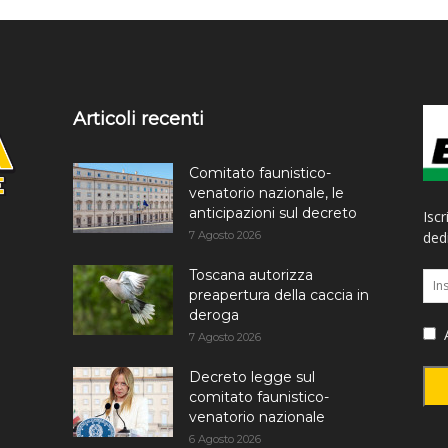
Articoli recenti
Comitato faunistico-
venatorio nazionale, le
anticipazioni sul decreto
Iscr
7 Agosto 2026
dedi
Toscana autorizza
preapertura della caccia in
deroga
A
7 Agosto 2026
Decreto legge sul
comitato faunistico-
venatorio nazionale
6 Agosto 2026