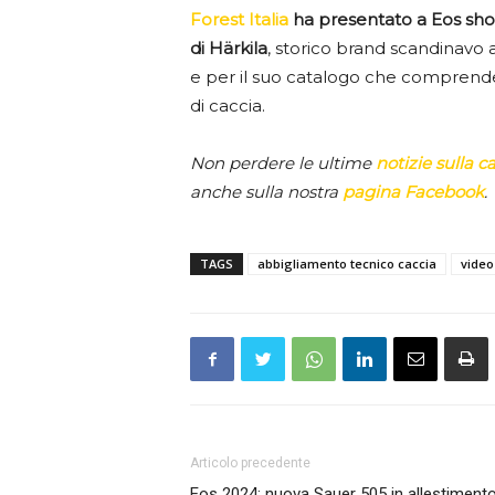
Forest Italia
ha presentato a Eos show
di Härkila
, storico brand scandinavo
e per il suo catalogo che comprende 
di caccia.
Non perdere le ultime
notizie sulla c
anche sulla nostra
pagina Facebook
.
TAGS
abbigliamento tecnico caccia
video
Articolo precedente
Eos 2024: nuova Sauer 505 in allestiment