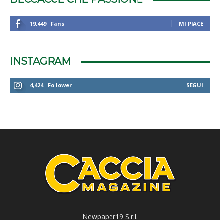
19,449
Fans
MI PIACE
INSTAGRAM
4,424
Follower
SEGUI
Newpaper19 S.r.l.