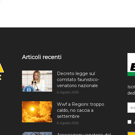
Articoli recenti
Decreto legge sul
comitato faunistico-
venatorio nazionale
Iscr
6 Agosto 2026
dedi
Wwf a Regioni: troppo
caldo, no caccia a
settembre
A
6 Agosto 2026
Associazioni venatorie del