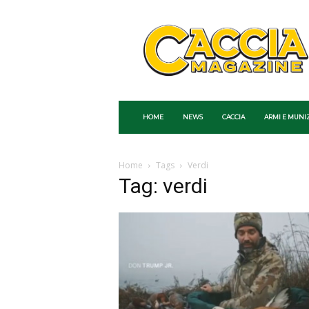
Caccia
Magazine
HOME
NEWS
CACCIA
ARMI E MUNI
Home
Tags
Verdi
Tag: verdi