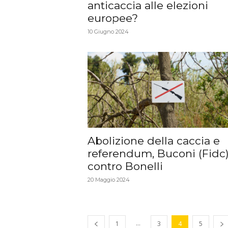
anticaccia alle elezioni
europee?
10 Giugno 2024
Abolizione della caccia e
referendum, Buconi (Fidc
contro Bonelli
20 Maggio 2024
...
1
3
4
5