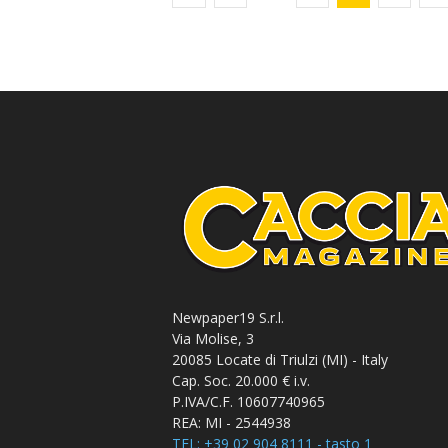
Newpaper19 S.r.l.
Via Molise, 3
20085 Locate di Triulzi (MI) - Italy
Cap. Soc. 20.000 € i.v.
P.IVA/C.F. 10607740965
REA: MI - 2544938
TEL: +39 02 904 8111 - tasto 1