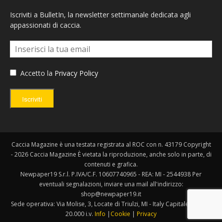
Iscriviti a BulletIn, la newsletter settimanale dedicata agli
appassionati di caccia.
Accetto la
Privacy Policy
Iscriviti
Caccia Magazine è una testata registrata al ROC con n. 43179 Copyright
- 2026 Caccia Magazine È vietata la riproduzione, anche solo in parte, di
contenuti e grafica.
Newpaper19 S.r.l. P.IVA/C.F. 10607740965 - REA: MI - 2544938 Per
eventuali segnalazioni, inviare una mail all'indirizzo:
shop@newpaper19.it
Sede operativa: Via Molise, 3, Locate di Triulzi, MI - Italy Capitale Sociale:
20.000 i.v.
Info
|
Cookie
|
Privacy