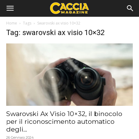
Home
Tags
Swarovski ax visio 10×32
Tag: swarovski ax visio 10×32
Swarovski Ax Visio 10×32, il binocolo
per il riconoscimento automatico
degli...
26 Gennaio 2024