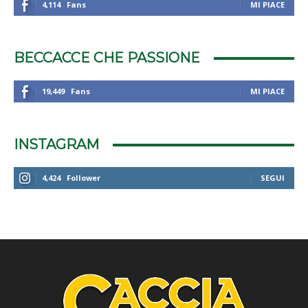
4,114
Fans
MI PIACE
BECCACCE CHE PASSIONE
19,449
Fans
MI PIACE
INSTAGRAM
4,424
Follower
SEGUI