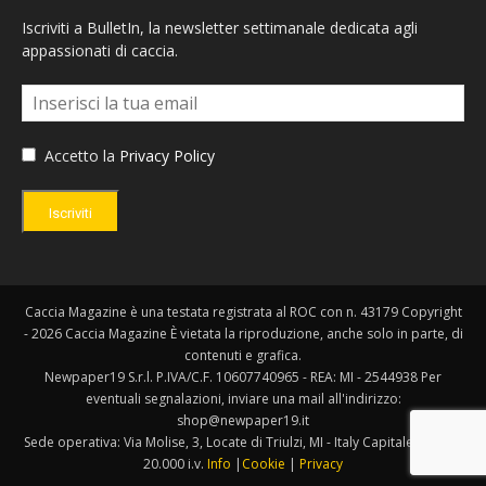
Iscriviti a BulletIn, la newsletter settimanale dedicata agli
appassionati di caccia.
Accetto la
Privacy Policy
Iscriviti
Caccia Magazine è una testata registrata al ROC con n. 43179 Copyright
- 2026 Caccia Magazine È vietata la riproduzione, anche solo in parte, di
contenuti e grafica.
Newpaper19 S.r.l. P.IVA/C.F. 10607740965 - REA: MI - 2544938 Per
eventuali segnalazioni, inviare una mail all'indirizzo:
shop@newpaper19.it
Sede operativa: Via Molise, 3, Locate di Triulzi, MI - Italy Capitale Sociale:
20.000 i.v.
Info
|
Cookie
|
Privacy