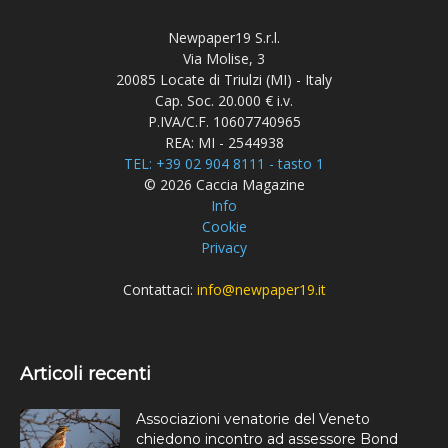
Newpaper19 S.r.l.
Via Molise, 3
20085 Locate di Triulzi (MI) - Italy
Cap. Soc. 20.000 € i.v.
P.IVA/C.F. 10607740965
REA: MI - 2544938
TEL: +39 02 904 8111 - tasto 1
© 2026 Caccia Magazine
Info
Cookie
Privacy
Contattaci:
info@newpaper19.it
Articoli recenti
Associazioni venatorie del Veneto
chiedono incontro ad assessore Bond