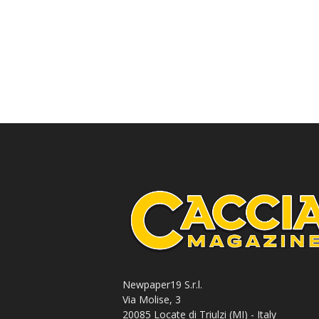
Newpaper19 S.r.l.
Via Molise, 3
20085 Locate di Triulzi (MI) - Italy