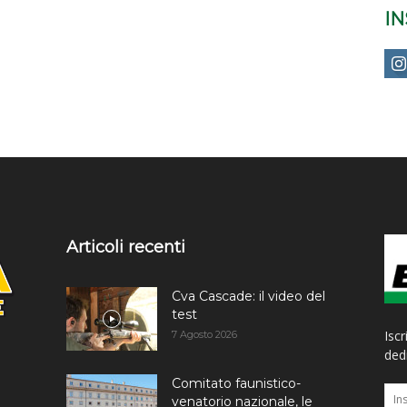
I
Articoli recenti
Cva Cascade: il video del
test
Iscr
7 Agosto 2026
dedi
Comitato faunistico-
venatorio nazionale, le