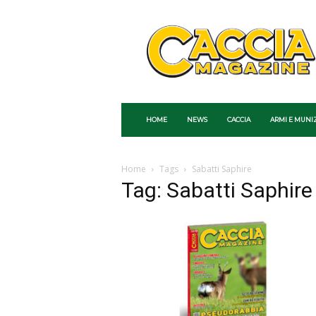
Caccia
Magazine
HOME
NEWS
CACCIA
ARMI E MUNI
Home
Tags
Sabatti Saphire
Tag: Sabatti Saphire