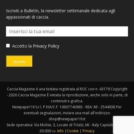
Iscriviti a BulletIn, la newsletter settimanale dedicata agli
appassionati di caccia.
Accetto la
Privacy Policy
Iscriviti
Caccia Magazine è una testata registrata al ROC con n. 43179 Copyright
- 2026 Caccia Magazine È vietata la riproduzione, anche solo in parte, di
contenuti e grafica.
Newpaper19 S.r.l. P.IVA/C.F. 10607740965 - REA: MI - 2544938 Per
eventuali segnalazioni, inviare una mail all'indirizzo:
shop@newpaper19.it
Sede operativa: Via Molise, 3, Locate di Triulzi, MI - Italy Capitale Sociale:
20.000 i.v.
Info
|
Cookie
|
Privacy