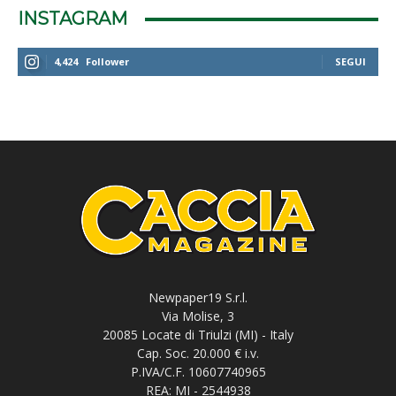
INSTAGRAM
4,424
Follower
SEGUI
Newpaper19 S.r.l.
Via Molise, 3
20085 Locate di Triulzi (MI) - Italy
Cap. Soc. 20.000 € i.v.
P.IVA/C.F. 10607740965
REA: MI - 2544938