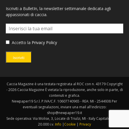
Iscriviti a BulletIn, la newsletter settimanale dedicata agli
appassionati di caccia.
Accetto la
Privacy Policy
Iscriviti
Caccia Magazine è una testata registrata al ROC con n. 43179 Copyright
- 2026 Caccia Magazine È vietata la riproduzione, anche solo in parte, di
contenuti e grafica.
Newpaper19 S.r.l. P.IVA/C.F. 10607740965 - REA: MI - 2544938 Per
eventuali segnalazioni, inviare una mail all'indirizzo:
shop@newpaper19.it
Sede operativa: Via Molise, 3, Locate di Triulzi, MI - Italy Capitale Sociale:
20.000 i.v.
Info
|
Cookie
|
Privacy