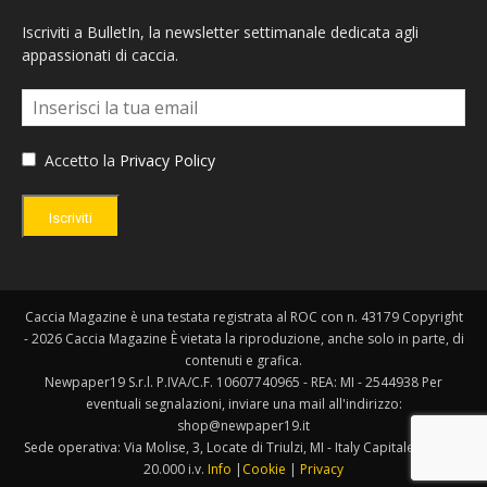
Iscriviti a BulletIn, la newsletter settimanale dedicata agli
appassionati di caccia.
Accetto la
Privacy Policy
Iscriviti
Caccia Magazine è una testata registrata al ROC con n. 43179 Copyright
- 2026 Caccia Magazine È vietata la riproduzione, anche solo in parte, di
contenuti e grafica.
Newpaper19 S.r.l. P.IVA/C.F. 10607740965 - REA: MI - 2544938 Per
eventuali segnalazioni, inviare una mail all'indirizzo:
shop@newpaper19.it
Sede operativa: Via Molise, 3, Locate di Triulzi, MI - Italy Capitale Sociale:
20.000 i.v.
Info
|
Cookie
|
Privacy