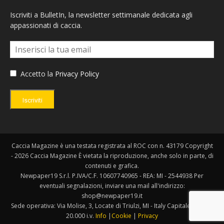
Iscriviti a BulletIn, la newsletter settimanale dedicata agli
appassionati di caccia.
Accetto la
Privacy Policy
Iscriviti
Caccia Magazine è una testata registrata al ROC con n. 43179 Copyright
- 2026 Caccia Magazine È vietata la riproduzione, anche solo in parte, di
contenuti e grafica.
Newpaper19 S.r.l. P.IVA/C.F. 10607740965 - REA: MI - 2544938 Per
eventuali segnalazioni, inviare una mail all'indirizzo:
shop@newpaper19.it
Sede operativa: Via Molise, 3, Locate di Triulzi, MI - Italy Capitale Sociale:
20.000 i.v.
Info
|
Cookie
|
Privacy