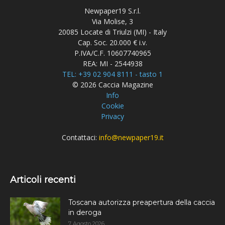
Newpaper19 S.r.l.
Via Molise, 3
20085 Locate di Triulzi (MI) - Italy
Cap. Soc. 20.000 € i.v.
P.IVA/C.F. 10607740965
REA: MI - 2544938
TEL: +39 02 904 8111 - tasto 1
© 2026 Caccia Magazine
Info
Cookie
Privacy
Contattaci:
info@newpaper19.it
Articoli recenti
Toscana autorizza preapertura della caccia
in deroga
7 Agosto 2026