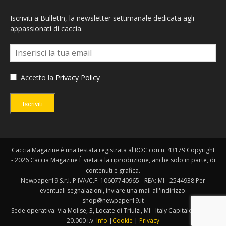
Iscriviti a BulletIn, la newsletter settimanale dedicata agli
appassionati di caccia.
Accetto la
Privacy Policy
Iscriviti
Caccia Magazine è una testata registrata al ROC con n. 43179 Copyright
- 2026 Caccia Magazine È vietata la riproduzione, anche solo in parte, di
contenuti e grafica.
Newpaper19 S.r.l. P.IVA/C.F. 10607740965 - REA: MI - 2544938 Per
eventuali segnalazioni, inviare una mail all'indirizzo:
shop@newpaper19.it
Sede operativa: Via Molise, 3, Locate di Triulzi, MI - Italy Capitale Sociale:
20.000 i.v.
Info
|
Cookie
|
Privacy