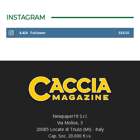
INSTAGRAM
4,424
Follower
SEGUI
Newpaper19 S.r.l.
Via Molise, 3
20085 Locate di Triulzi (MI) - Italy
Cap. Soc. 20.000 € i.v.