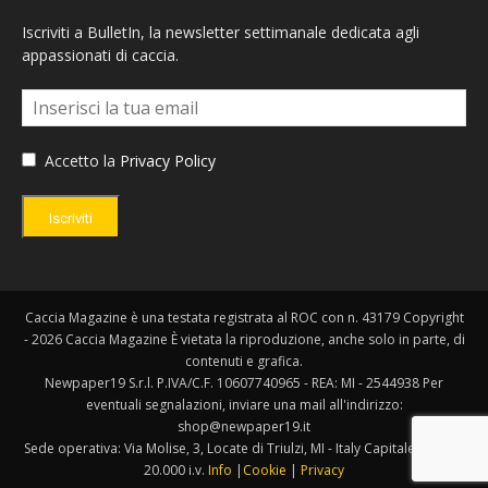
Iscriviti a BulletIn, la newsletter settimanale dedicata agli
appassionati di caccia.
Accetto la
Privacy Policy
Iscriviti
Caccia Magazine è una testata registrata al ROC con n. 43179 Copyright
- 2026 Caccia Magazine È vietata la riproduzione, anche solo in parte, di
contenuti e grafica.
Newpaper19 S.r.l. P.IVA/C.F. 10607740965 - REA: MI - 2544938 Per
eventuali segnalazioni, inviare una mail all'indirizzo:
shop@newpaper19.it
Sede operativa: Via Molise, 3, Locate di Triulzi, MI - Italy Capitale Sociale:
20.000 i.v.
Info
|
Cookie
|
Privacy