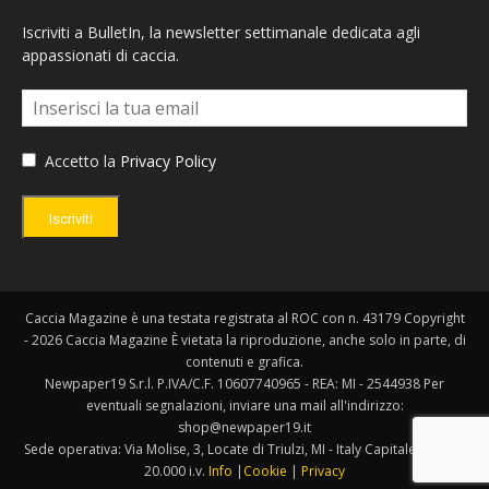
Iscriviti a BulletIn, la newsletter settimanale dedicata agli
appassionati di caccia.
Accetto la
Privacy Policy
Iscriviti
Caccia Magazine è una testata registrata al ROC con n. 43179 Copyright
- 2026 Caccia Magazine È vietata la riproduzione, anche solo in parte, di
contenuti e grafica.
Newpaper19 S.r.l. P.IVA/C.F. 10607740965 - REA: MI - 2544938 Per
eventuali segnalazioni, inviare una mail all'indirizzo:
shop@newpaper19.it
Sede operativa: Via Molise, 3, Locate di Triulzi, MI - Italy Capitale Sociale:
20.000 i.v.
Info
|
Cookie
|
Privacy