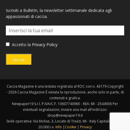
Iscriviti a BulletIn, la newsletter settimanale dedicata agli
appassionati di caccia.
Accetto la
Privacy Policy
Iscriviti
Caccia Magazine è una testata registrata al ROC con n. 43179 Copyright
- 2026 Caccia Magazine È vietata la riproduzione, anche solo in parte, di
contenuti e grafica.
Newpaper19 S.r.l. P.IVA/C.F. 10607740965 - REA: MI - 2544938 Per
eventuali segnalazioni, inviare una mail all'indirizzo:
shop@newpaper19.it
Sede operativa: Via Molise, 3, Locate di Triulzi, MI - Italy Capitale Sociale:
20.000 i.v.
Info
|
Cookie
|
Privacy