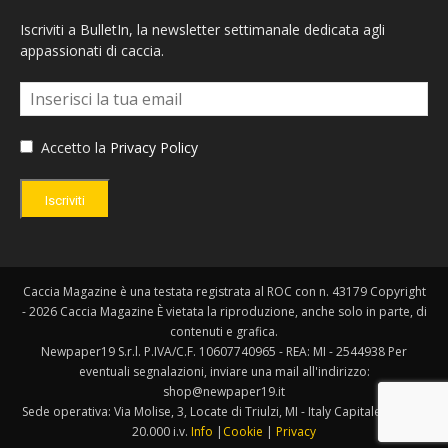
Iscriviti a BulletIn, la newsletter settimanale dedicata agli
appassionati di caccia.
Accetto la
Privacy Policy
Iscriviti
Caccia Magazine è una testata registrata al ROC con n. 43179 Copyright
- 2026 Caccia Magazine È vietata la riproduzione, anche solo in parte, di
contenuti e grafica.
Newpaper19 S.r.l. P.IVA/C.F. 10607740965 - REA: MI - 2544938 Per
eventuali segnalazioni, inviare una mail all'indirizzo:
shop@newpaper19.it
Sede operativa: Via Molise, 3, Locate di Triulzi, MI - Italy Capitale Sociale:
20.000 i.v.
Info
|
Cookie
|
Privacy