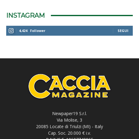
INSTAGRAM
4,424
Follower
SEGUI
Newpaper19 S.r.l.
Via Molise, 3
20085 Locate di Triulzi (MI) - Italy
Cap. Soc. 20.000 € i.v.