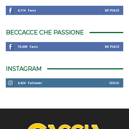
4,114
Fans
MI PIACE
BECCACCE CHE PASSIONE
19,449
Fans
MI PIACE
INSTAGRAM
4,424
Follower
SEGUI