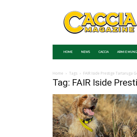
Caccia
Magazine
HOME
NEWS
CACCIA
ARMI E MUNI
Home
Tags
FAIR Iside Prestige Tartaruga G
Tag: FAIR Iside Pres