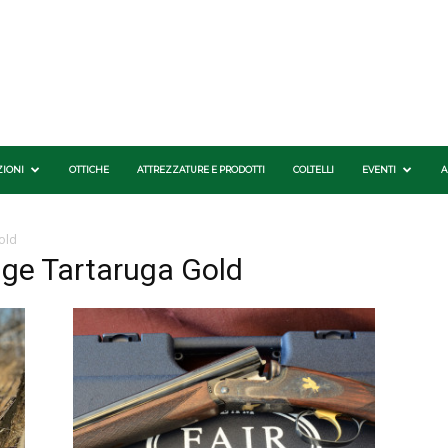
ZIONI
OTTICHE
ATTREZZATURE E PRODOTTI
COLTELLI
EVENTI
A
old
tige Tartaruga Gold