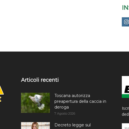
I
Articoli recenti
Toscana autorizza
preapertura della caccia in
deroga
Iscr
7 Agosto 2026
dedi
Decreto legge sul