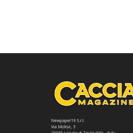
Newpaper19 S.r.l.
Via Molise, 3
20085 Locate di Triulzi (MI) - Italy