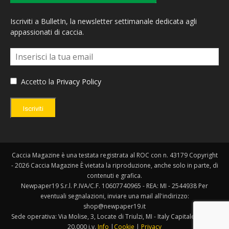
Iscriviti a BulletIn, la newsletter settimanale dedicata agli
appassionati di caccia.
Accetto la
Privacy Policy
Iscriviti
Caccia Magazine è una testata registrata al ROC con n. 43179 Copyright
- 2026 Caccia Magazine È vietata la riproduzione, anche solo in parte, di
contenuti e grafica.
Newpaper19 S.r.l. P.IVA/C.F. 10607740965 - REA: MI - 2544938 Per
eventuali segnalazioni, inviare una mail all'indirizzo:
shop@newpaper19.it
Sede operativa: Via Molise, 3, Locate di Triulzi, MI - Italy Capitale Sociale:
20.000 i.v.
Info
|
Cookie
|
Privacy