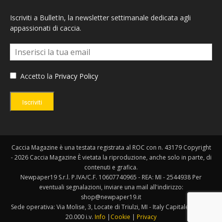
Iscriviti a BulletIn, la newsletter settimanale dedicata agli
appassionati di caccia.
Accetto la
Privacy Policy
Iscriviti
Caccia Magazine è una testata registrata al ROC con n. 43179 Copyright
- 2026 Caccia Magazine È vietata la riproduzione, anche solo in parte, di
contenuti e grafica.
Newpaper19 S.r.l. P.IVA/C.F. 10607740965 - REA: MI - 2544938 Per
eventuali segnalazioni, inviare una mail all'indirizzo:
shop@newpaper19.it
Sede operativa: Via Molise, 3, Locate di Triulzi, MI - Italy Capitale Sociale:
20.000 i.v.
Info
|
Cookie
|
Privacy