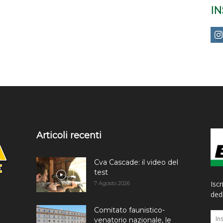
I
Articoli recenti
Cva Cascade: il video del
test
Iscr
7 Agosto 2026
dedi
Comitato faunistico-
venatorio nazionale, le