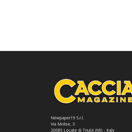
Newpaper19 S.r.l.
Via Molise, 3
20085 Locate di Triulzi (MI) - Italy