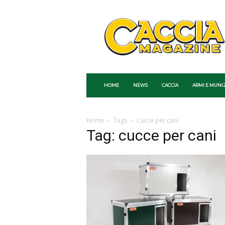
Caccia
Magazine
HOME
NEWS
CACCIA
ARMI E MUNI
Home
Tags
Cucce per cani
Tag: cucce per cani