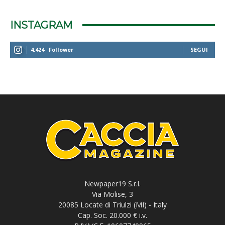
INSTAGRAM
4,424
Follower
SEGUI
Newpaper19 S.r.l.
Via Molise, 3
20085 Locate di Triulzi (MI) - Italy
Cap. Soc. 20.000 € i.v.