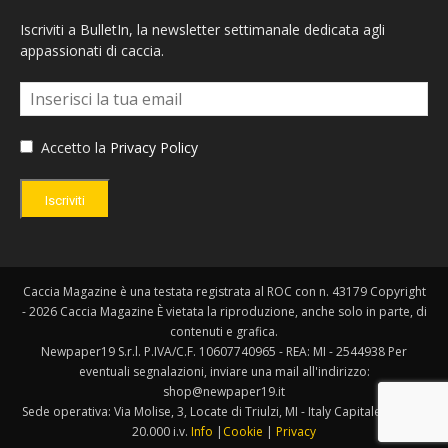
Iscriviti a BulletIn, la newsletter settimanale dedicata agli
appassionati di caccia.
Accetto la
Privacy Policy
Iscriviti
Caccia Magazine è una testata registrata al ROC con n. 43179 Copyright
- 2026 Caccia Magazine È vietata la riproduzione, anche solo in parte, di
contenuti e grafica.
Newpaper19 S.r.l. P.IVA/C.F. 10607740965 - REA: MI - 2544938 Per
eventuali segnalazioni, inviare una mail all'indirizzo:
shop@newpaper19.it
Sede operativa: Via Molise, 3, Locate di Triulzi, MI - Italy Capitale Sociale:
20.000 i.v.
Info
|
Cookie
|
Privacy