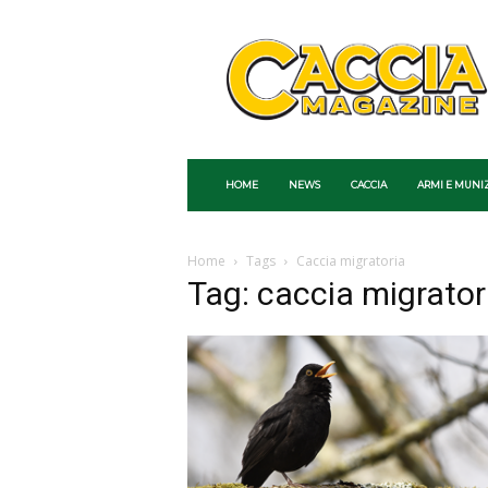
Caccia
Magazine
HOME
NEWS
CACCIA
ARMI E MUNI
Home
Tags
Caccia migratoria
Tag: caccia migrator