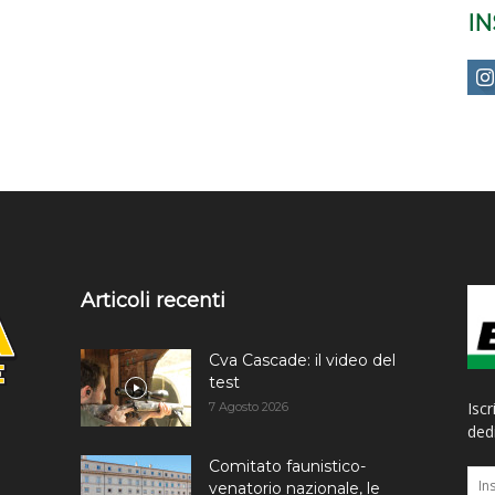
I
Articoli recenti
Cva Cascade: il video del
test
Iscr
7 Agosto 2026
dedi
Comitato faunistico-
venatorio nazionale, le