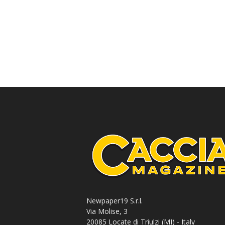
Newpaper19 S.r.l.
Via Molise, 3
20085 Locate di Triulzi (MI) - Italy