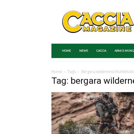
Caccia
Magazine
HOME
NEWS
CACCIA
ARMI E MUNI
Home
Tags
Bergara wilderness thumbhole 
Tag: bergara wilder