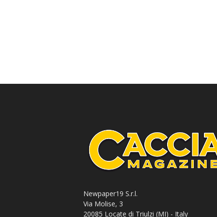
Newpaper19 S.r.l.
Via Molise, 3
20085 Locate di Triulzi (MI) - Italy