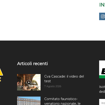
I
Articoli recenti
Cva Cascade: il video del
test
Iscr
7 Agosto 2026
dedi
Comitato faunistico-
venatorio nazionale, le