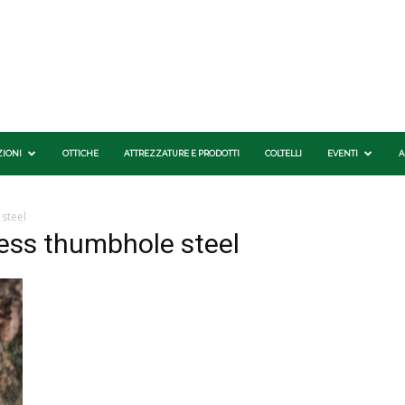
ZIONI
OTTICHE
ATTREZZATURE E PRODOTTI
COLTELLI
EVENTI
A
steel
ness thumbhole steel