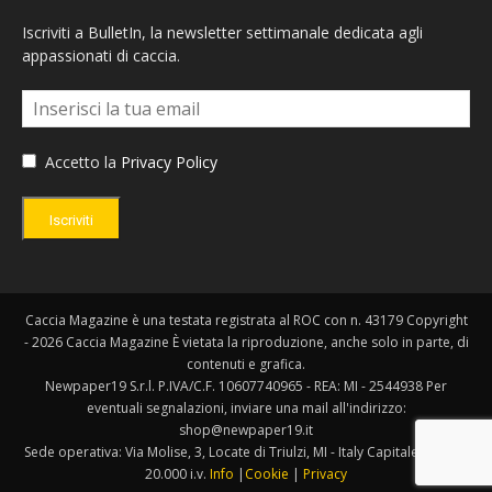
Iscriviti a BulletIn, la newsletter settimanale dedicata agli
appassionati di caccia.
Accetto la
Privacy Policy
Iscriviti
Caccia Magazine è una testata registrata al ROC con n. 43179 Copyright
- 2026 Caccia Magazine È vietata la riproduzione, anche solo in parte, di
contenuti e grafica.
Newpaper19 S.r.l. P.IVA/C.F. 10607740965 - REA: MI - 2544938 Per
eventuali segnalazioni, inviare una mail all'indirizzo:
shop@newpaper19.it
Sede operativa: Via Molise, 3, Locate di Triulzi, MI - Italy Capitale Sociale:
20.000 i.v.
Info
|
Cookie
|
Privacy