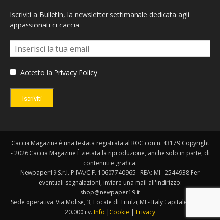
Iscriviti a BulletIn, la newsletter settimanale dedicata agli
appassionati di caccia.
Accetto la
Privacy Policy
Iscriviti
Caccia Magazine è una testata registrata al ROC con n. 43179 Copyright
- 2026 Caccia Magazine È vietata la riproduzione, anche solo in parte, di
contenuti e grafica.
Newpaper19 S.r.l. P.IVA/C.F. 10607740965 - REA: MI - 2544938 Per
eventuali segnalazioni, inviare una mail all'indirizzo:
shop@newpaper19.it
Sede operativa: Via Molise, 3, Locate di Triulzi, MI - Italy Capitale Sociale:
20.000 i.v.
Info
|
Cookie
|
Privacy