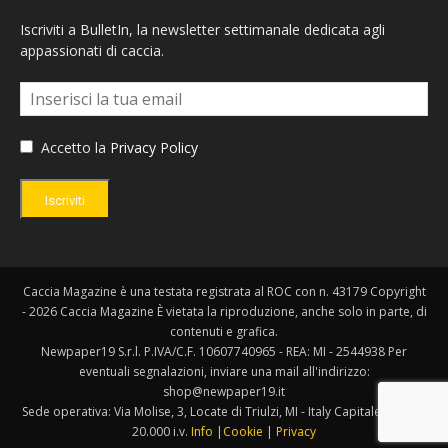
Iscriviti a BulletIn, la newsletter settimanale dedicata agli
appassionati di caccia.
Accetto la
Privacy Policy
Iscriviti
Caccia Magazine è una testata registrata al ROC con n. 43179 Copyright
- 2026 Caccia Magazine È vietata la riproduzione, anche solo in parte, di
contenuti e grafica.
Newpaper19 S.r.l. P.IVA/C.F. 10607740965 - REA: MI - 2544938 Per
eventuali segnalazioni, inviare una mail all'indirizzo:
shop@newpaper19.it
Sede operativa: Via Molise, 3, Locate di Triulzi, MI - Italy Capitale Sociale:
20.000 i.v.
Info
|
Cookie
|
Privacy