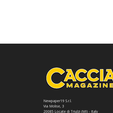
Newpaper19 S.r.l.
Via Molise, 3
20085 Locate di Triulzi (MI) - Italy