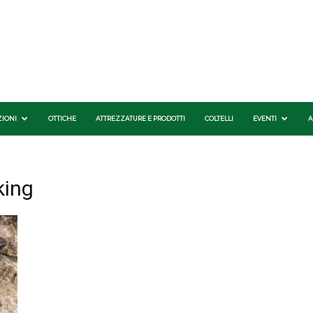
ZIONI
OTTICHE
ATTREZZATURE E PRODOTTI
COLTELLI
EVENTI
A
king