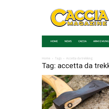
Caccia
Magazine
HOME
NEWS
CACCIA
ARMI E MUNI
Home
Tags
Accetta da trekking
Tag: accetta da trek