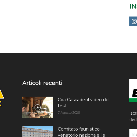
I
Articoli recenti
Cva Cascade: il video del
test
Iscr
7 Agosto 2026
dedi
Comitato faunistico-
venatorio nazionale, le